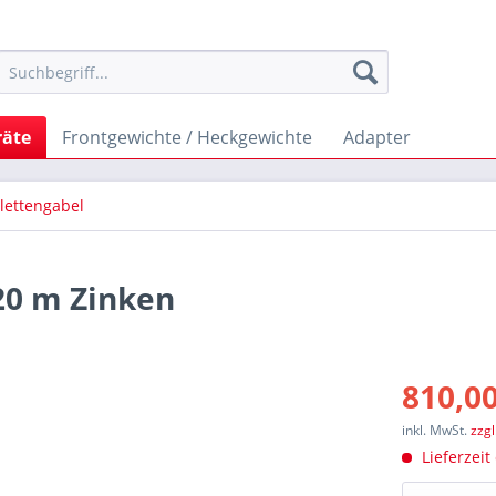
räte
Frontgewichte / Heckgewichte
Adapter
lettengabel
,20 m Zinken
810,00
inkl. MwSt.
zzg
Lieferzeit